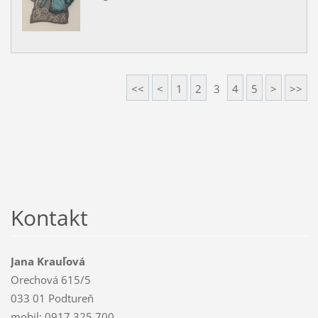
<<
<
1
2
3
4
5
>
>>
Kontakt
Jana Krauľová
Orechová 615/5
033 01 Podtureň
mobil: 0917 325 700