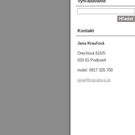
Vyhľadávanie
Kontakt
Jana Krauľová
Orechová 615/5
033 01 Podtureň
mobil: 0917 325 700
jana@kra
sulova.s
k