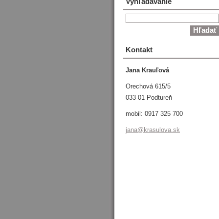
Vyhľadávanie
Kontakt
Jana Krauľová
Orechová 615/5
033 01 Podtureň
mobil: 0917 325 700
jana@kra
sulova.s
k