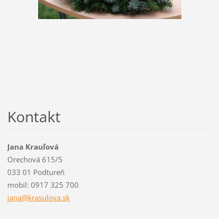
Kontakt
Jana Krauľová
Orechová 615/5
033 01 Podtureň
mobil: 0917 325 700
jana@kra
sulova.s
k