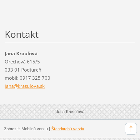
Kontakt
Jana Krauľová
Orechová 615/5
033 01 Podtureň
mobil: 0917 325 700
jana@kra
sulova.s
k
Jana Krasuľová
Zobraziť:
Mobilnú verziu
|
Štandardnú verziu